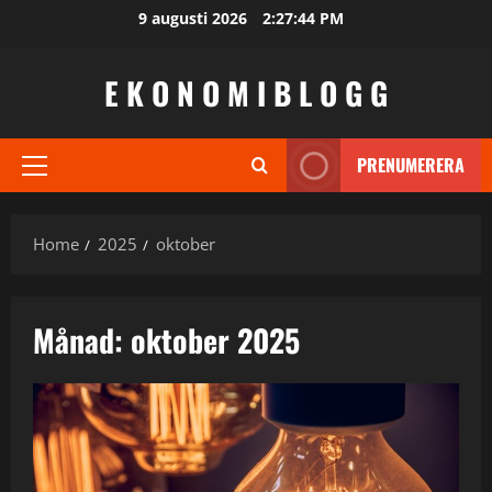
Skip
9 augusti 2026
2:27:45 PM
to
content
E K O N O M I B L O G G
PRENUMERERA
Primary
Menu
Home
2025
oktober
Månad:
oktober 2025