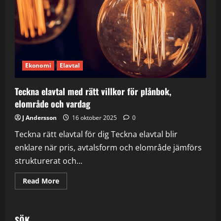
Ekonomi
Elavtal
Teckna elavtal med rätt villkor för plånbok,
elområde och vardag
J Andersson
16 oktober 2025
0
Teckna rätt elavtal för dig Teckna elavtal blir
enklare när pris, avtalsform och elområde jämförs
strukturerat och...
Read
Read More
more
about
Teckna
elavtal
med
SÖK