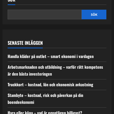
rätt
villkor
för
plånbok,
elområde
SÖK
och
vardag
SENASTE INLÄGGEN
Handla kläder på outlet – smart ekonomi i vardagen
Arbetsmarknaden och utbildning – varför rätt kompetens
är den bästa investeringen
Truckkort – kostnad, lön och ekonomisk avkastning
Stambyte – kostnad, risk och påverkan på din
boendeekonomi
Hyra eller köpa – vad är egentligen billigast?